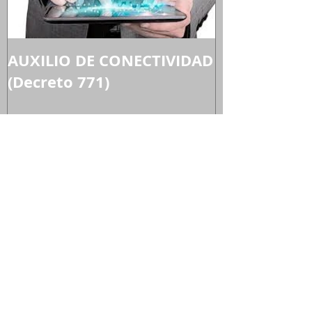
AUXILIO DE CONECTIVIDAD
En principio
(Decreto 771)
pagos realiz
trabajador 
constitutivo