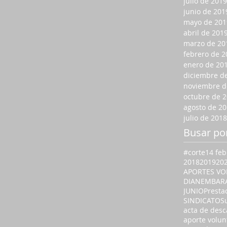
julio de 2019
junio de 201
mayo de 201
abril de 201
marzo de 20
febrero de 2
enero de 20
diciembre d
noviembre d
octubre de 
agosto de 2
julio de 2018
Busar po
#corte
14 feb
2018
2019
20
APORTES VO
DIAN
EMBAR
JUNIO
Presta
SINDICATO
S
acta de desc
aporte volun