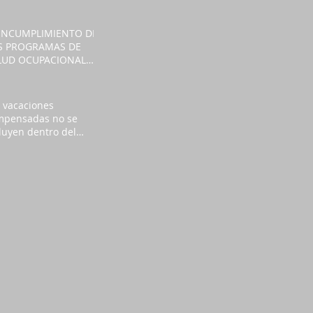
TRAS
 INCUMPLIMIENTO DE
S PROGRAMAS DE
LUD OCUPACIONAL
NERA CULPA
TRONAL POR
FERMEDADES
 vacaciones
BORALES
mpensadas no se
luyen dentro del
eso del 40% del total
la remuneración