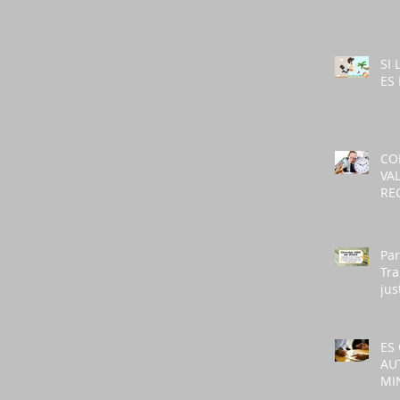
CO
SI
ES
CO
VA
RE
Par
Tra
jus
nec
per
de 
ES
AU
MI
PA