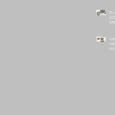
EX
EL
LO
SA
GE
PA
EN
Las
LA
co
inc
exc
de 