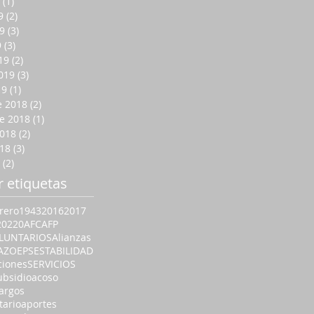
(1)
1 entrada
9
(2)
2 entradas
9
(3)
3 entradas
9
(3)
3 entradas
19
(2)
2 entradas
019
(3)
3 entradas
19
(1)
1 entrada
e 2018
(2)
2 entradas
e 2018
(1)
1 entrada
2018
(2)
2 entradas
018
(3)
3 entradas
(2)
2 entradas
r etiquetas
rero
1943
2016
2017
20
220
AFC
AFP
LUNTARIOS
Alianzas
AZO
EPS
ESTABILIDAD
ciones
SERVICIOS
ubsidio
acoso
argos
tario
aportes