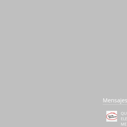
Mensajes
QU
EL
ME