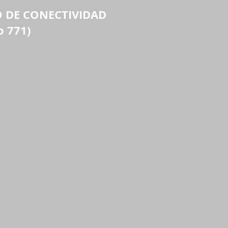
O DE CONECTIVIDAD
En principio todos los
o 771)
pagos realizados al
trabajador son
constitutivos de sala