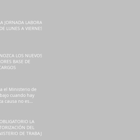
MPENSATORIO
 LA JORNADA LABORAL
 DE LUNES A VIERNES
NOZCA LOS NUEVOS
LORES BASE DE
CARGOS
a el Ministerio de
bajo cuando hay
ta causa no es
esario solicitar
miso así haya fuero
salud
 OBLIGATORIO LA
TORIZACIÓN DEL
NISTERIO DE TRABAJO
RA LABORAR HORAS