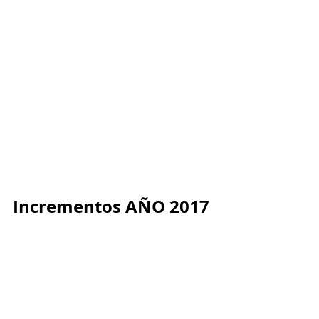
Incrementos AÑO 2017
El Gobierno Nacional dictó el Decreto 2209 del
30 de Diciembre de 2016, el cual establece que
el nuevo salario mínimo legal para los...