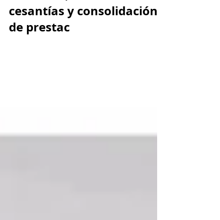
Prima, dotación, cálculo
porcentaje fijo de
retención, corte de
cesantías y consolidación
de prestac
Pago de la prima de servicios antes del 20 de
diciembre: Esta obligación equivale a una
quincena de salario por semestre o
proporcional...