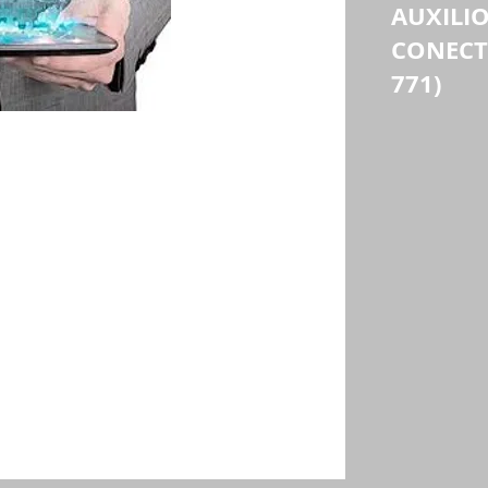
AUXILIO
CONECTI
771)
, el empleador deberá reconocer el valor 
mo auxilio de conectividad digital a los 
mínimos legales mensuales vigentes y que 
erá tenerse en cuenta para el cálculo de las 
rte no son acumulables