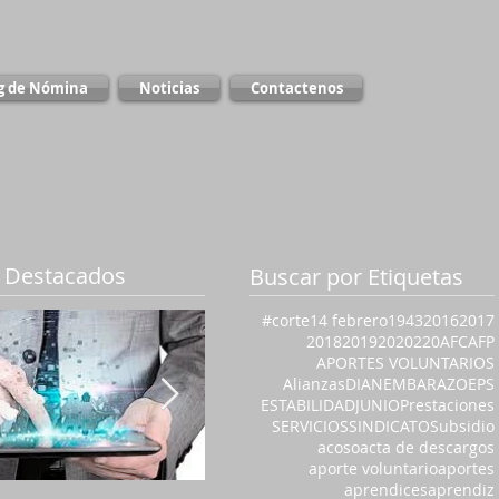
g de Nómina
Noticias
Contactenos
 Destacados
Buscar por Etiquetas
#corte
14 febrero
1943
2016
2017
2018
2019
2020
220
AFC
AFP
APORTES VOLUNTARIOS
Alianzas
DIAN
EMBARAZO
EPS
ESTABILIDAD
JUNIO
Prestaciones
SERVICIOS
SINDICATO
Subsidio
acoso
acta de descargos
aporte voluntario
aportes
aprendices
aprendiz