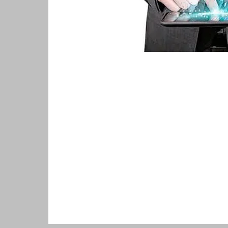
Mientras esté vigente la emergencia sanitaria
establecido para el auxilio de transporte co
trabajadores que devenguen hasta 2 salarios 
desarrollen su labor en su domicilio, el cual deb
prestaciones sociales.
El auxilio de conectividad y el auxilio de transpo