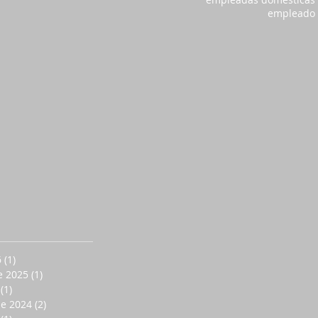
empleado
6
(1)
1 entrada
e 2025
(1)
1 entrada
(1)
1 entrada
de 2024
(2)
2 entradas