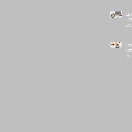
EX
EL
LO
SA
GE
PA
EN
Las
LA
co
inc
exc
de 