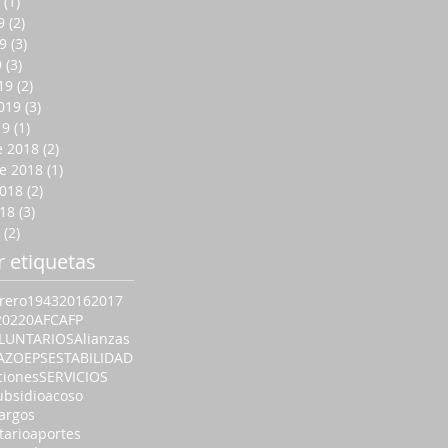
(1)
1 entrada
9
(2)
2 entradas
9
(3)
3 entradas
9
(3)
3 entradas
19
(2)
2 entradas
019
(3)
3 entradas
19
(1)
1 entrada
e 2018
(2)
2 entradas
e 2018
(1)
1 entrada
2018
(2)
2 entradas
018
(3)
3 entradas
(2)
2 entradas
r etiquetas
rero
1943
2016
2017
20
220
AFC
AFP
LUNTARIOS
Alianzas
AZO
EPS
ESTABILIDAD
ciones
SERVICIOS
ubsidio
acoso
argos
tario
aportes