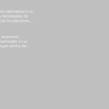
TRAS
 INCUMPLIMIENTO DE
S PROGRAMAS DE
LUD OCUPACIONAL
NERA CULPA
TRONAL POR
FERMEDADES
 vacaciones
BORALES
mpensadas no se
luyen dentro del
eso del 40% del total
la remuneración