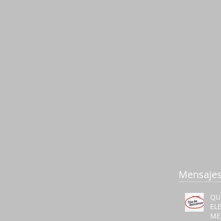
Mensajes
QU
EL
ME