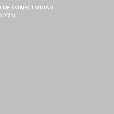
O DE CONECTIVIDAD
En principio todos los
o 771)
pagos realizados al
trabajador son
constitutivos de sala