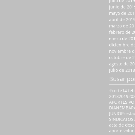
julio de 2019
junio de 201
mayo de 201
abril de 201
marzo de 20
febrero de 2
enero de 20
diciembre d
noviembre d
octubre de 
agosto de 2
julio de 2018
Busar po
#corte
14 feb
2018
2019
20
APORTES VO
DIAN
EMBAR
JUNIO
Presta
SINDICATO
S
acta de desc
aporte volun