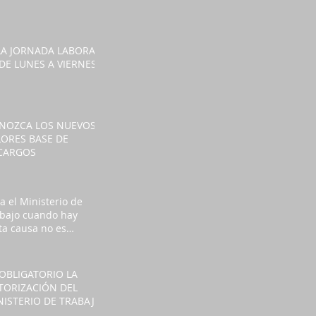
MPENSATORIO
 LA JORNADA LABORAL
 DE LUNES A VIERNES
NOZCA LOS NUEVOS
LORES BASE DE
CARGOS
a el Ministerio de
bajo cuando hay
ta causa no es
esario solicitar
miso así haya fuero
salud
 OBLIGATORIO LA
TORIZACIÓN DEL
NISTERIO DE TRABAJO
RA LABORAR HORAS