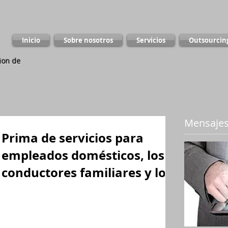
Inicio
Sobre nosotros
Servicios
Outsourcin
ion de
Mensajes
Prima de servicios para
empleados domésticos, los
conductores familiares y los
mayordomos
El 7 de julio de 2016, el Presidente de la República
sanciono la Ley 1788 de 2016, que establece la
prima de servicios para empleados...