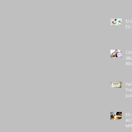
CO
SI
ES
CO
VA
RE
Par
Tra
jus
nec
per
de 
ES
AU
MI
PA