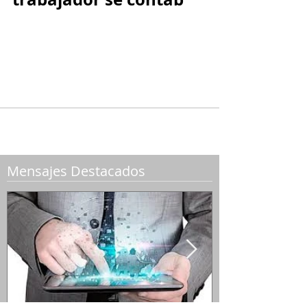
de la cotización del
trabajador se contab
En los términos del artículo 2.1.13.4. del
Decreto 780 de 2016, para que un empleado
adquiera el derecho al pago del auxilio
económico de...
Mensajes Destacados