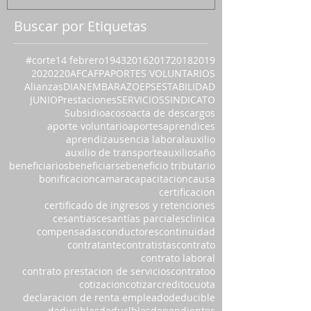
Buscar por Etiquetas
#corte
14 febrero
1943
2016
2017
2018
2019
2020
220
AFC
AFP
APORTES VOLUNTARIOS
Alianzas
DIAN
EMBARAZO
EPS
ESTABILIDAD
JUNIO
Prestaciones
SERVICIOS
SINDICATO
Subsidio
acoso
acta de descargos
aporte voluntario
aportes
aprendices
aprendiz
ausencia laboral
auxilio
auxilio de transporte
auxilios
año
beneficiarios
beneficiarse
beneficio tributario
bonificacion
camara
capacitacion
causa
certificacion
certificado de ingresos y retenciones
cesantias
cesantías parciales
clinica
compensadas
conductores
continuidad
contratante
contratistas
contrato
contrato laboral
contrato prestacion de servicios
contratoo
cotizacion
cotizar
credito
cuota
declaracion de renta empleado
deducible
deducibles
deduclbles
dependientes