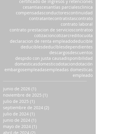
certificado de ingresos y retenciones
cesantias
cesantías parciales
clinica
compensadas
conductores
continuidad
contratante
contratistas
contrato
contrato laboral
contrato prestacion de servicios
contratoo
cotizacion
cotizar
credito
cuota
declaracion de renta empleado
deducible
deducibles
deduclbles
dependientes
descargos
descuentos
despido con justa causa
disponibilidad
domesticas
domestico
dotacion
dotación
embargos
empleadas
empleadas domesticas
empleado
junio de 2026
(1)
1 entrada
noviembre de 2025
(1)
1 entrada
julio de 2025
(1)
1 entrada
septiembre de 2024
(2)
2 entradas
julio de 2024
(1)
1 entrada
junio de 2024
(1)
1 entrada
mayo de 2024
(1)
1 entrada
abril de 2024
(2)
2 entradas