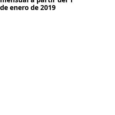
de enero de 2019
La Mesa de 
Concertación de 
Políticas Salariales
 y Laborales, 
logro acuerdo sobre los 
nuevos 
valores 
que regirán el 
salario 
mínimo, 
estableciendo un 
incremento del 6%
 para éste, 
quedando en la suma de 
$828.116 
para el año 2019
. Por su parte el 
auxilio
 legal de transporte se 
incrementó en el 
10% para quedar 
en $97.032
 pesos mensuales. 