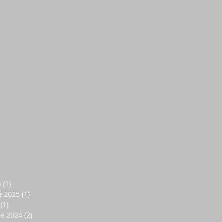
6
(1)
1 entrada
e 2025
(1)
1 entrada
(1)
1 entrada
de 2024
(2)
2 entradas