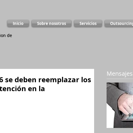
Inicio
Sobre nosotros
Servicios
Outsourcin
ion de
Mensajes
016 se deben reemplazar los
tención en la
A partir del 15 de abril de 2016
, se 
deben reeemplazar los certificados 