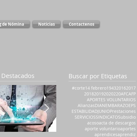
g de Nómina
Noticias
Contactenos
 Destacados
Buscar por Etiquetas
#corte
14 febrero
1943
2016
2017
2018
2019
2020
220
AFC
AFP
APORTES VOLUNTARIOS
Alianzas
DIAN
EMBARAZO
EPS
ESTABILIDAD
JUNIO
Prestaciones
SERVICIOS
SINDICATO
Subsidio
acoso
acta de descargos
aporte voluntario
aportes
aprendices
aprendiz