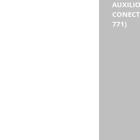
deducibles del año 2014 por los 
AUXILIO
correspondientes al 
año gravable 
CONECTI
2015
, o de lo contrario dejar de 
aplicar el deducible 
771)
correspondiente. Para esto, el 
empleador deberá recordale a sus 
trabajadores dicha entrega.
culo mensual de nómina de cada trabajador, 
concepto de retención en la fuente por 
to.