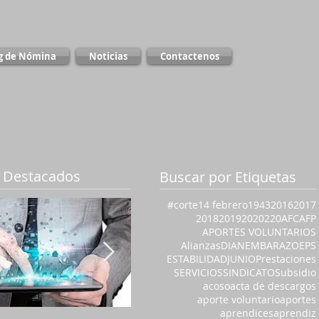
g de Nómina
Noticias
Contactenos
 Destacados
Buscar por Etiquetas
#corte
14 febrero
1943
2016
2017
2018
2019
2020
220
AFC
AFP
APORTES VOLUNTARIOS
Alianzas
DIAN
EMBARAZO
EPS
ESTABILIDAD
JUNIO
Prestaciones
SERVICIOS
SINDICATO
Subsidio
acoso
acta de descargos
aporte voluntario
aportes
aprendices
aprendiz