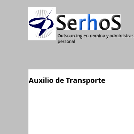
Outsourcing en nomina y administrac
personal
Auxilio de Transporte
Auxilio de Transporte
El auxilio de transporte es una figura jurídica cr
devenguen hasta dos (2) veces el salario mínimo 
laboren en lugares donde se preste el servicio púb
deban utilizarlo para desplazarse de su residencia 
distancia ni el número de veces al día que deba p
El auxilio de transporte mensual para el 2015