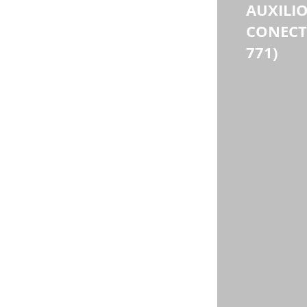
AUXILIO
CONECTI
288.700 mensuales (2smmlv). 
771)
Si devengo horas extras y supera 
los dos salario minimos junto con 
mi sueldo basico, tengo derecho 
al auxilio de transporte?
Si el valor de las horas extras 
constituye factor salarial por 
expresa disposición del artículo 
127 del Código Sustantivo del 
Trabajo, y éstas incrementan el 
salario recibido por el trabajador a 
más de dos salarios mínimos 
legales, no se generará el derecho 
al auxilio de transporte en ese mes 
en el que se causaron las horas 
extras. 