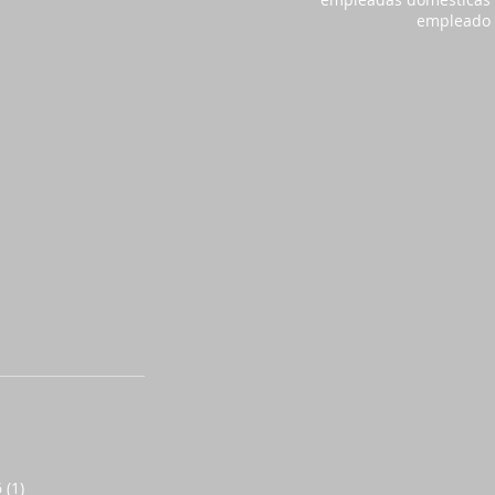
empleado
6
(1)
1 entrada