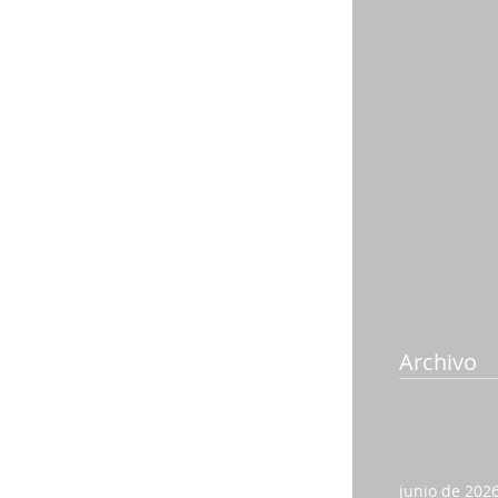
 cuando el empleado labora en festivos o 
cturno y/o comisiones y en general por 
lario. 
Archivo
junio de 202