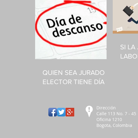
SI L
LABO
LUNE
QUIEN SEA JURADO Y
ELECTOR TIENE DÍA Y
MEDIO DE DESCANSO
COMPENSATORIO
Dirección
Calle 113 No. 7 - 45
Oficina 1210
Bogota, Colombia