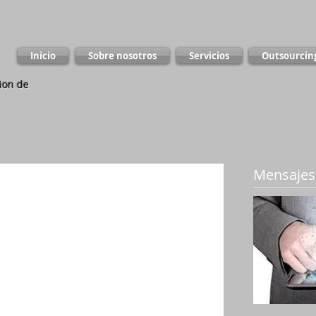
Inicio
Sobre nosotros
Servicios
Outsourcin
ion de
Mensajes
eada para aquellos trabajadores que 
legal mensual vigente, siempre que éstos 
lico de transporte (urbano o rural) y 
al sitio de trabajo, sin tener en cuenta la 
agar pasajes. 