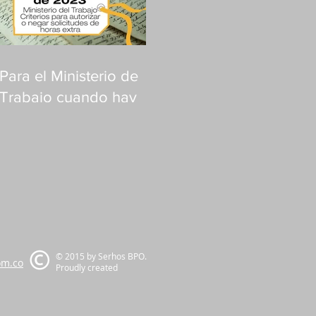
Para el Ministerio de
Trabajo cuando hay
justa causa no es
necesario solicitar
permiso así haya fuero
de salud
© 2015 by Serhos BPO.
om.co
Proudly created