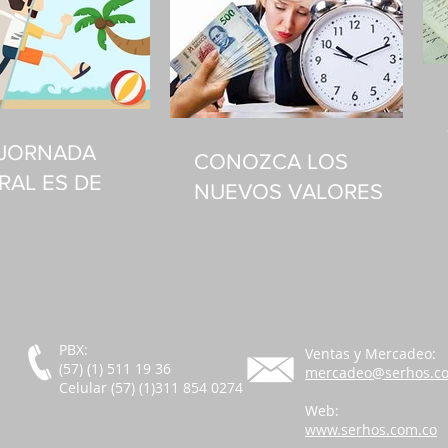
A JORNADA
CONOZCA LOS
RAL ES DE
NUEVOS VALORES
S A VIERNES
BASE DE RECARGOS
PBX:
Ventas y Mercadeo:
(57) (1) 511 19 36
mercadeo@serhos.c
Celular (57) (1)311 854 0274
Web:
www.serhos.com.co