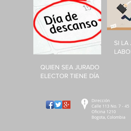
SI L
LABO
LUNE
QUIEN SEA JURADO Y
ELECTOR TIENE DÍA Y
MEDIO DE DESCANSO
COMPENSATORIO
Dirección
Calle 113 No. 7 - 45
Oficina 1210
Bogota, Colombia