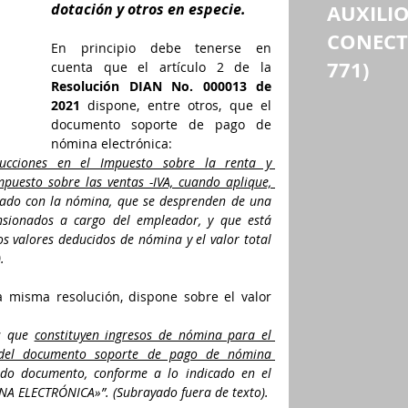
dotación y otros en especie. 
AUXILIO
CONECTI
En principio debe tenerse en 
771)
cuenta que el artículo 2 de la 
Resolución DIAN No. 000013 de 
2021 
dispone, entre otros, que el 
documento soporte de pago de 
nómina electrónica: 
ducciones en el Impuesto sobre la renta y 
complementarios e impuestos descontables en el Impuesto sobre las ventas -IVA, cuando aplique, 
nado con la nómina, que se desprenden de una 
nsionados a cargo del empleador, y que está 
 valores deducidos de nómina y el valor total 
. 
a misma resolución, dispone sobre el valor 
s que 
constituyen ingresos de nómina para el 
l del documento soporte de pago de nómina 
do documento, conforme a lo indicado en el 
«Anexo técnico documento soporte de pago de NÓMINA ELECTRÓNICA»”. (Subrayado fuera de texto). 