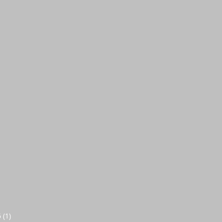
6
(1)
1 entrada