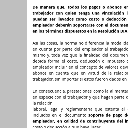
De manera que, todos los pagos o abonos en
trabajador con quien tenga una vinculación l
puedan ser llevados como costo o deducción e
empleador deberán soportarse con el document
en los términos dispuestos en la Resolución DIA
Así las cosas, la norma no diferencia la modalid
en cuenta por parte del empleador al trabajador
mismo y, toda vez que la finalidad del documen
debida forma el costo, deducción o impuesto d
empleador incluir en el concepto de valores deve
abonos en cuenta que en virtud de la relación 
trabajador, sin importar si estos fueron dados en 
En consecuencia, prestaciones como la alimentac
en especie con el trabajador y que hagan parte de
la relación 
laboral, legal y reglamentaria que ostenta el
incluidos en el documento 
soporte de pago de
empleador, en calidad de contribuyente del i
costo o deducción a que haya lugar. 