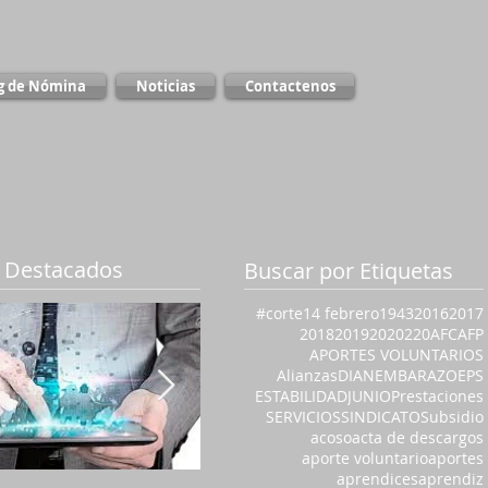
g de Nómina
Noticias
Contactenos
 Destacados
Buscar por Etiquetas
#corte
14 febrero
1943
2016
2017
2018
2019
2020
220
AFC
AFP
APORTES VOLUNTARIOS
Alianzas
DIAN
EMBARAZO
EPS
ESTABILIDAD
JUNIO
Prestaciones
SERVICIOS
SINDICATO
Subsidio
acoso
acta de descargos
aporte voluntario
aportes
aprendices
aprendiz