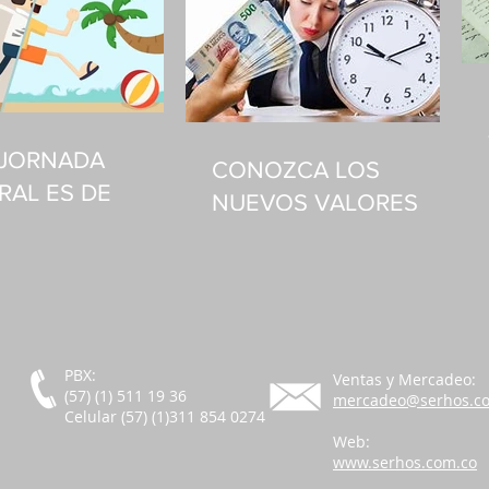
A JORNADA
CONOZCA LOS
RAL ES DE
NUEVOS VALORES
S A VIERNES
BASE DE RECARGOS
PBX:
Ventas y Mercadeo:
(57) (1) 511 19 36
mercadeo@serhos.c
Celular (57) (1)311 854 0274
Web:
www.serhos.com.co