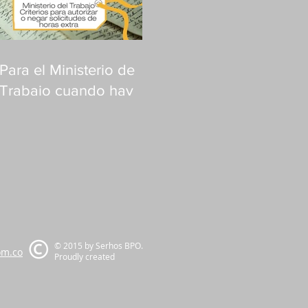
Para el Ministerio de
Trabajo cuando hay
justa causa no es
necesario solicitar
permiso así haya fuero
de salud
© 2015 by Serhos BPO.
om.co
Proudly created