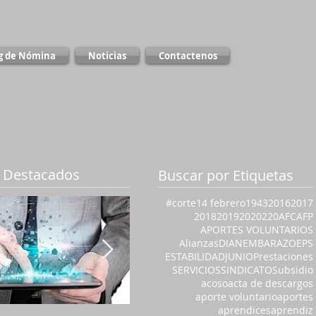
g de Nómina
Noticias
Contactenos
 Destacados
Buscar por Etiquetas
#corte
14 febrero
1943
2016
2017
2018
2019
2020
220
AFC
AFP
APORTES VOLUNTARIOS
Alianzas
DIAN
EMBARAZO
EPS
ESTABILIDAD
JUNIO
Prestaciones
SERVICIOS
SINDICATO
Subsidio
acoso
acta de descargos
aporte voluntario
aportes
aprendices
aprendiz