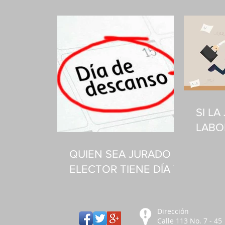
SI L
LABO
LUNE
QUIEN SEA JURADO Y
ELECTOR TIENE DÍA Y
MEDIO DE DESCANSO
COMPENSATORIO
Dirección
Calle 113 No. 7 - 45