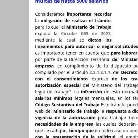
multas de hasta 5000 salarios
Consideramos 
importante recordar
la 
obligación de realizar el trámite
, 
para lo cual el 
Ministerio de Trabajo
expidió la 
Circular 069 de 2023
, 
mediante la cual se 
dictan los 
lineamientos para autorizar o negar solicitude
es importante tener en cuenta que 
para laborar
por parte de la Dirección Territorial 
del Minister
empresa
, en cumplimiento de lo dispuesto po
compilado por el artículo 
2.2.1.2.1.1.
 del 
Decreto
con el consentimiento
 expreso 
de los tra
autorización especial
 del Ministerio del Trabajo
legal de trabajo". La 
infracción
 de esta normat
salarios mínimos
 legales mensuales, en los té
Código Sustantivo del Trabajo
.Este trámite pue
web del 
Ministerio de Trabajo
 la 
respuesta a dic
vigencia de la autorización
 para trabajar tie
necesidades de la empresa
, las cuales deberán 
que se radique, 
tiempo que
 en todo caso 
no pod
con la presentación de la solicitud
, el empl