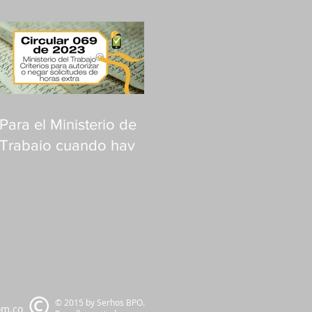
Para el Ministerio de
Trabajo cuando hay
justa causa no es
necesario solicitar
permiso así haya fuero
de salud
© 2015 by Serhos BPO.
om.co