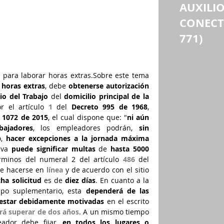
AUXILIO
CONECTI
771)
DDFDFDFDFDFD
s
 para laborar horas extras.Sobre este tema 
 horas extras
, debe 
obtenerse autorización
io del Trabajo
 del 
domicilio principal de la 
r el artículo 
1
 del 
Decreto 995 de 1968
, 
 1072 de 2015
, el cual dispone que: "
ni aún 
bajadores
, los empleadores podrán, 
sin 
, 
hacer excepciones a la jornada máxima
iva 
puede significar multas
 de 
hasta 5000 
rminos del numeral 2 del artículo 
486
 del 
de hacerse en 
línea
 y de acuerdo con el sitio 
ha solicitud
 es de 
diez días
. En cuanto a la 
mpo suplementario, esta 
dependerá de las 
estar debidamente motivadas
 en el escrito 
rá superar de dos años
. A un mismo tiempo 
eador debe fijar, 
en todos los lugares o 