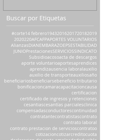
Buscar por Etiquetas
#corte
14 febrero
1943
2016
2017
2018
2019
2020
220
AFC
AFP
APORTES VOLUNTARIOS
Alianzas
DIAN
EMBARAZO
EPS
ESTABILIDAD
JUNIO
Prestaciones
SERVICIOS
SINDICATO
Subsidio
acoso
acta de descargos
aporte voluntario
aportes
aprendices
aprendiz
ausencia laboral
auxilio
auxilio de transporte
auxilios
año
beneficiarios
beneficiarse
beneficio tributario
bonificacion
camara
capacitacion
causa
certificacion
certificado de ingresos y retenciones
cesantias
cesantías parciales
clinica
compensadas
conductores
continuidad
contratante
contratistas
contrato
contrato laboral
contrato prestacion de servicios
contratoo
cotizacion
cotizar
credito
cuota