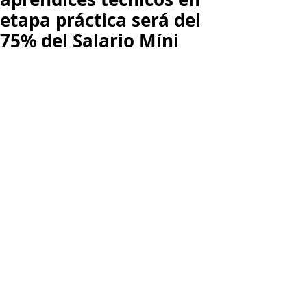
etapa práctica será del
75% del Salario Míni
El Departamento Administrativo 
Nacional de Estadística, DANE, 
certificó que el consolidado de 
la 
tasa de desempleo para el año 2019 
fue del 10,5%, 
de manera que el 
apoyo mensual de sostenimiento de 
los aprendices técnicos, en etapa 
práctica, 
para este año 2020 será del 
75% del salario mínimo legal.
En efecto, el inciso quinto del 
artículo 30 de la Ley 789 de 2002
, 
que establece que el apoyo de 
sostenimiento de los estudiantes 
tecnológicos en etapa práctica, será 
del 75% del Salario Mínimo Legal y 