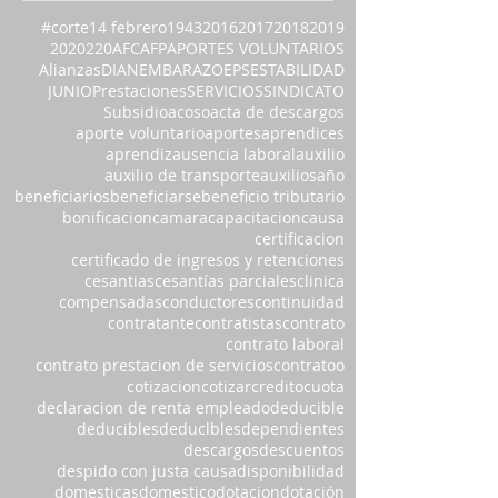
#corte
14 febrero
1943
2016
2017
2018
2019
2020
220
AFC
AFP
APORTES VOLUNTARIOS
Alianzas
DIAN
EMBARAZO
EPS
ESTABILIDAD
JUNIO
Prestaciones
SERVICIOS
SINDICATO
Subsidio
acoso
acta de descargos
aporte voluntario
aportes
aprendices
aprendiz
ausencia laboral
auxilio
auxilio de transporte
auxilios
año
beneficiarios
beneficiarse
beneficio tributario
bonificacion
camara
capacitacion
causa
certificacion
certificado de ingresos y retenciones
cesantias
cesantías parciales
clinica
compensadas
conductores
continuidad
contratante
contratistas
contrato
contrato laboral
contrato prestacion de servicios
contratoo
cotizacion
cotizar
credito
cuota
declaracion de renta empleado
deducible
deducibles
deduclbles
dependientes
descargos
descuentos
despido con justa causa
disponibilidad
domesticas
domestico
dotacion
dotación