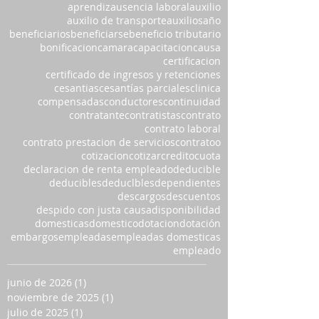
aprendiz
ausencia laboral
auxilio
auxilio de transporte
auxilios
año
beneficiarios
beneficiarse
beneficio tributario
bonificacion
camara
capacitacion
causa
certificacion
certificado de ingresos y retenciones
cesantias
cesantías parciales
clinica
compensadas
conductores
continuidad
contratante
contratistas
contrato
contrato laboral
contrato prestacion de servicios
contratoo
cotizacion
cotizar
credito
cuota
declaracion de renta empleado
deducible
deducibles
deduclbles
dependientes
descargos
descuentos
despido con justa causa
disponibilidad
domesticas
domestico
dotacion
dotación
embargos
empleadas
empleadas domesticas
empleado
junio de 2026
(1)
1 entrada
noviembre de 2025
(1)
1 entrada
julio de 2025
(1)
1 entrada