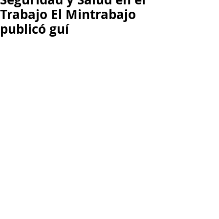
Trabajo El Mintrabajo
publicó guí
Según lo establecido por el Decreto 
2090 del 2003, el Ministerio de 
Trabajo publicó una Guía para la 
identificación de empresas y 
trabajadores de alto riesgo, 
Lo anterior, en cumplimiento de lo 