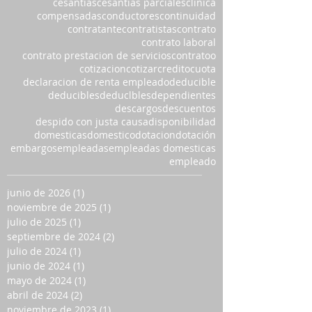
cesantias
cesantías parciales
clinica
compensadas
conductores
continuidad
contratante
contratistas
contrato
contrato laboral
contrato prestacion de servicios
contratoo
cotizacion
cotizar
credito
cuota
declaracion de renta empleado
deducible
deducibles
deduclbles
dependientes
descargos
descuentos
despido con justa causa
disponibilidad
domesticas
domestico
dotacion
dotación
embargos
empleadas
empleadas domesticas
empleado
junio de 2026
(1)
1 entrada
noviembre de 2025
(1)
1 entrada
julio de 2025
(1)
1 entrada
septiembre de 2024
(2)
2 entradas
julio de 2024
(1)
1 entrada
junio de 2024
(1)
1 entrada
mayo de 2024
(1)
1 entrada
abril de 2024
(2)
2 entradas
noviembre de 2023
(1)
1 entrada