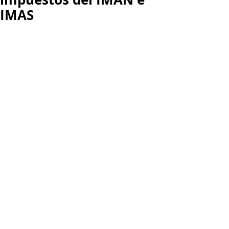
IMAS
Al respecto, la Corte Constitucional, 
en aplicación de lo dispuesto por 
elartículo 9 de la Ley 1695 de 2013, 
mediante Auto 184 de 2016, admitió 
el incidente de impacto fiscal 
propuesto por el Ministerio de 
Hacienda y Crédito Público contra la 