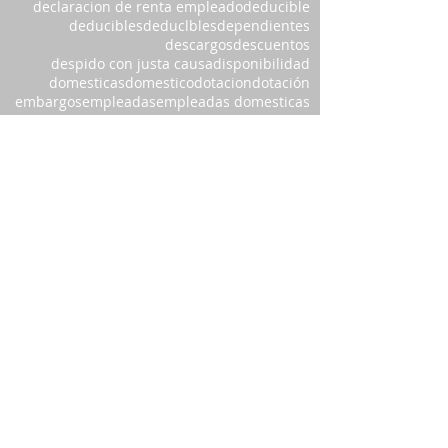
declaracion de renta empleado
deducible
deducibles
deduclbles
dependientes
descargos
descuentos
despido con justa causa
disponibilidad
domesticas
domestico
dotacion
dotación
embargos
empleadas
empleadas domesticas
empleado
junio de 2026
(1)
1 entrada
noviembre de 2025
(1)
1 entrada
julio de 2025
(1)
1 entrada
septiembre de 2024
(2)
2 entradas
julio de 2024
(1)
1 entrada
junio de 2024
(1)
1 entrada
mayo de 2024
(1)
1 entrada
abril de 2024
(2)
2 entradas
noviembre de 2023
(1)
1 entrada
agosto de 2023
(1)
1 entrada
septiembre de 2022
(1)
1 entrada
agosto de 2022
(1)
1 entrada