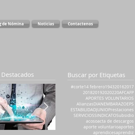
g de Nómina
Noticias
Contactenos
 Destacados
Buscar por Etiquetas
#corte
14 febrero
1943
2016
2017
2018
2019
2020
220
AFC
AFP
APORTES VOLUNTARIOS
Alianzas
DIAN
EMBARAZO
EPS
ESTABILIDAD
JUNIO
Prestaciones
SERVICIOS
SINDICATO
Subsidio
acoso
acta de descargos
aporte voluntario
aportes
aprendices
aprendiz