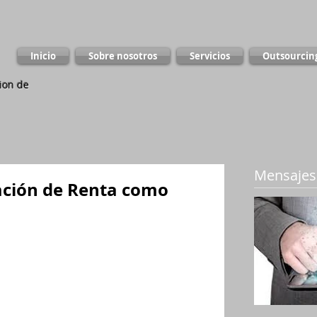
Inicio
Sobre nosotros
Servicios
Outsourcin
ion de
Mensajes
ación de Renta como
 iguales o superiores a $38.479.000 o 
 año 2014, usted debe declarar renta. 
artículo 10 de la ley 1607 de 2012 
que adicionó el artículo 329 del 