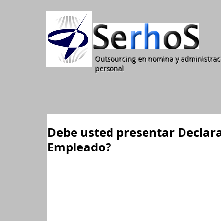
Outsourcing en nomina y administrac
personal
Debe usted presentar Declar
Empleado?
Si usted es empleado y percibió ingresos anuales
ingresos mensuales promedio de $3.207.000 en el
(Decreto 2623 de 2014).