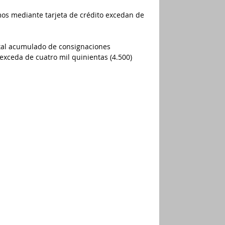
os mediante tarjeta de crédito excedan de 
.
otal acumulado de consignaciones 
 exceda de cuatro mil quinientas (4.500) 
de $27.485. 
, en una sola cuota, el valor a pagar por 
rios y del anticipo, se inicia el 3°de 
o que se indican a continuación, 
larante que conste en el certificado del 
l dígito de verificación, así: 