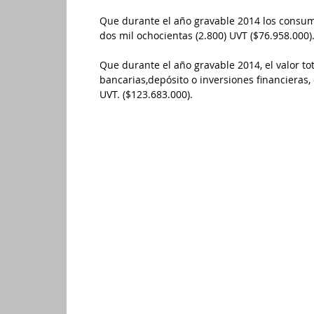
Que durante el año gravable 2014 los consum
dos mil ochocientas (2.800) UVT ($76.958.000)
Que durante el año gravable 2014, el valor t
bancarias,depósito o inversiones financieras,
UVT. ($123.683.000).
NOTA: el valor de cada UVT para el año 2014 fue 
El plazo para presentar la declaración y cancelar
concepto del impuesto sobre la renta y complementa
marzo de 2015 y vence en las fechas del mismo añ
atendiendo los dos últimos dígitos del NIT del dec
Registro Único Tributario RUT, sin tener en cuenta e