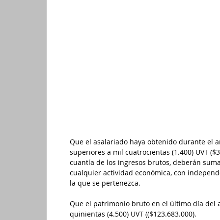
integral, cesantias e intereses de cesantias efect
recargos nocturnos, licencias de maternidad y pa
disfrutadas y compensadas, retroactivos, bonificac
Solicite el certificado de ingresos y retenciones
si sobrepasa el tope para iniciar con su contador 
De acuerdo con el artículo 593 del Estatuto Tributa
2014, estarán obligados a declarar el impuesto d
asalariados cuyos ingresos brutos provengan por
de pagos originados en una relación laboral o leg
impuesto sobre las ventas (IVA) por el año gravab
requisitos: 
Que el asalariado haya obtenido durante el a
superiores a mil cuatrocientas (1.400) UVT ($3
cuantía de los ingresos brutos, deberán suma
cualquier actividad económica, con independe
la que se pertenezca. 
Que el patrimonio bruto en el último día del
quinientas (4.500) UVT (($123.683.000).