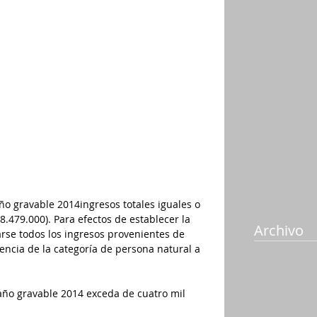
ivamente pagados, prima legal, horas extras, 
ternidad, incapacidades, vacaciones 
iones, auxilios, indemnizaciones, etc. 
 del año 2014 con su empleador y compruebe 
el diligenciamiento de su declaración. 
rio y el artículo 7 del Decreto 2623 de 
e renta y complementarios aquellos 
 lo menos en un ochenta por ciento (80%) 
al y reglamentaria, o sean responsables del 
le 2014, o cumplan alguno de los siguientes 
ño gravable 2014ingresos totales iguales o 
8.479.000). Para efectos de establecer la 
Archivo
rse todos los ingresos provenientes de 
ncia de la categoría de persona natural a 
 año gravable 2014 exceda de cuatro mil 