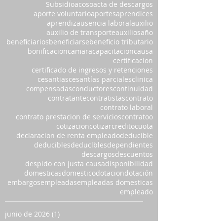
Subsidio
acoso
acta de descargos
aporte voluntario
aportes
aprendices
aprendiz
ausencia laboral
auxilio
auxilio de transporte
auxilios
año
beneficiarios
beneficiarse
beneficio tributario
bonificacion
camara
capacitacion
causa
certificacion
certificado de ingresos y retenciones
cesantias
cesantías parciales
clinica
compensadas
conductores
continuidad
contratante
contratistas
contrato
contrato laboral
contrato prestacion de servicios
contratoo
cotizacion
cotizar
credito
cuota
declaracion de renta empleado
deducible
deducibles
deduclbles
dependientes
descargos
descuentos
despido con justa causa
disponibilidad
domesticas
domestico
dotacion
dotación
embargos
empleadas
empleadas domesticas
empleado
junio de 2026
(1)
1 entrada