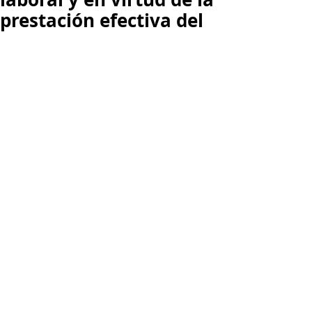
prestación efectiva del
La Corte Suprema de Justicia, en la 
sentencia 56877 de 2017, precisó que 
si bien la obligación de pago de la 
cotización es del empleador, las 
consecuencias de la mora en el pago 
de los aportes no se le pueden 
trasladar al afiliado de manera 
automática, debiéndose examinar 