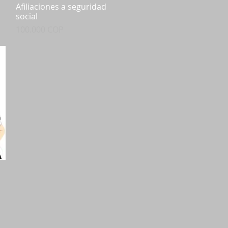
Afiliaciones a seguridad
Vista rápida
social
Precio
100.000 COP