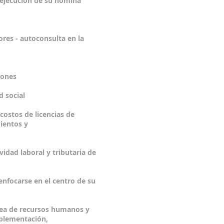
 ejecución de su nómina
res - autoconsulta en la
ones
 social
costos de licencias de
ientos y
idad laboral y tributaria de
enfocarse en el centro de su
rea de recursos humanos y
mplementación,