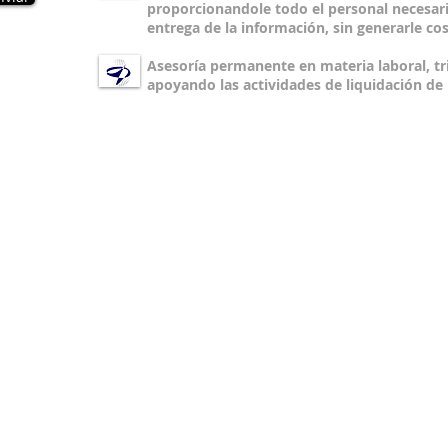
proporcionandole todo el personal necesari
entrega de la información, sin generarle cos
Asesoría permanente en materia laboral, tri
apoyando las actividades de liquidación d
PBX:
Ventas y Mercadeo:
(57) (1) 511 19 36
mercadeo@serhos.c
Celular (57) (1)311 854 0274
Web:
www.serhos.com.co