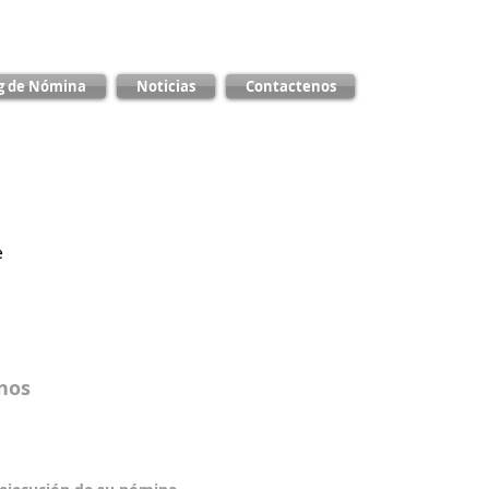
g de Nómina
Noticias
Contactenos
e
anos