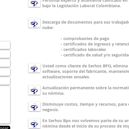
Personal experto y altamente calificado en
bajo la Legislación Laboral Colombiana.
N
Descarga de documentos para sus trabajado
ION
nube:
- comprobantes de pago
- certificados de ingresos y retenci
- certificados laborales
- certificado de salud y/o seguridad
Usted como cliente de Serhos BPO, elimina 
software, soporte del fabricante, mantenim
actualizaciones anuales.
Actualización permanente sobre la normativ
su nómina.
Disminuye costos, tiempo y recursos, para 
negocio.
En Serhos Bpo nos volvemos parte de su a
nómina desde el inicio de su proceso de i
nviar