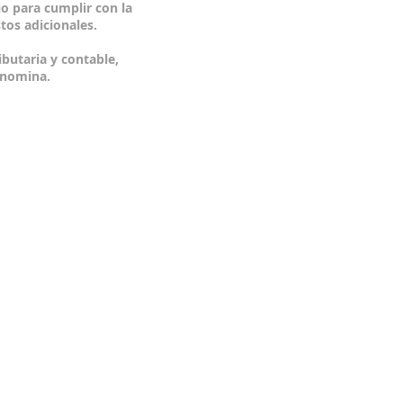
o para cumplir con la
tos adicionales.
butaria y contable,
e nomina.
© 2015 by Serhos BPO.
om.co
Proudly created