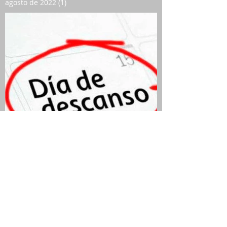
agosto de 2022
(1)
1 entrada
QUIEN SEA JURADO Y
ELECTOR TIENE DÍA Y MEDIO
DE DESCANSO
COMPENSATORIO