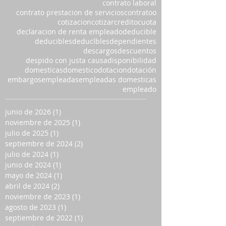
contrato laboral
contrato prestacion de servicios
contratoo
cotizacion
cotizar
credito
cuota
declaracion de renta empleado
deducible
deducibles
deduclbles
dependientes
descargos
descuentos
despido con justa causa
disponibilidad
domesticas
domestico
dotacion
dotación
embargos
empleadas
empleadas domesticas
empleado
junio de 2026
(1)
1 entrada
noviembre de 2025
(1)
1 entrada
julio de 2025
(1)
1 entrada
septiembre de 2024
(2)
2 entradas
julio de 2024
(1)
1 entrada
junio de 2024
(1)
1 entrada
mayo de 2024
(1)
1 entrada
abril de 2024
(2)
2 entradas
noviembre de 2023
(1)
1 entrada
agosto de 2023
(1)
1 entrada
septiembre de 2022
(1)
1 entrada