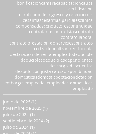
bonificacion
camara
capacitacion
causa
certificacion
certificado de ingresos y retenciones
cesantias
cesantías parciales
clinica
compensadas
conductores
continuidad
contratante
contratistas
contrato
contrato laboral
contrato prestacion de servicios
contratoo
cotizacion
cotizar
credito
cuota
declaracion de renta empleado
deducible
deducibles
deduclbles
dependientes
descargos
descuentos
despido con justa causa
disponibilidad
domesticas
domestico
dotacion
dotación
embargos
empleadas
empleadas domesticas
empleado
junio de 2026
(1)
1 entrada
noviembre de 2025
(1)
1 entrada
julio de 2025
(1)
1 entrada
septiembre de 2024
(2)
2 entradas
julio de 2024
(1)
1 entrada
junio de 2024
(1)
1 entrada