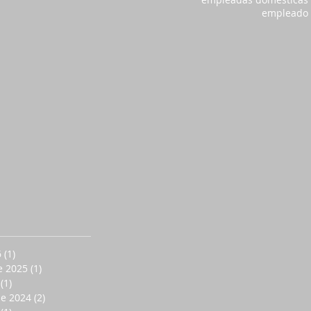
empleado
6
(1)
1 entrada
e 2025
(1)
1 entrada
(1)
1 entrada
de 2024
(2)
2 entradas