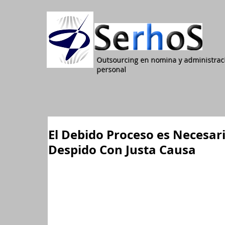
Outsourcing en nomina y administrac
personal
El Debido Proceso es Necesari
Despido Con Justa Causa
La 
Corte Constitucional
, en la Sentencia T - 293 d
constituye un 
Derecho Fundamental
 en los térmi
Política, según el cual este principio debe aplicar
administrativas
 determinando, además, que 
es n
con violación del Debido Proceso. 