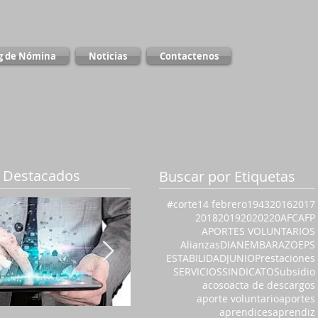
g de Nómina
Noticias
Contactenos
 Destacados
Buscar por Etiquetas
#corte
14 febrero
1943
2016
2017
2018
2019
2020
220
AFC
AFP
APORTES VOLUNTARIOS
Alianzas
DIAN
EMBARAZO
EPS
ESTABILIDAD
JUNIO
Prestaciones
SERVICIOS
SINDICATO
Subsidio
acoso
acta de descargos
aporte voluntario
aportes
aprendices
aprendiz