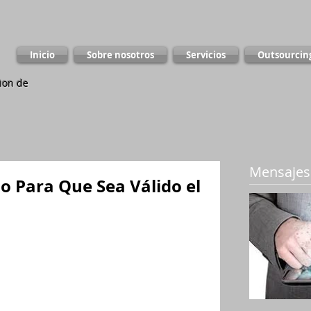
Inicio
Sobre nosotros
Servicios
Outsourcin
ion de
Mensajes
o Para Que Sea Válido el
e 2017, reiteró que el 
Debido Proceso
nos del artículo 29 de la Constitución 
se a
 toda clase de actuaciones
 judiciales 
y 
ula
, de pleno derecho, 
la prueba obtenida 