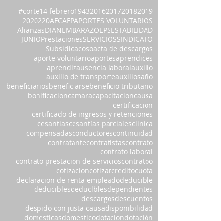
#corte
14 febrero
1943
2016
2017
2018
2019
2020
220
AFC
AFP
APORTES VOLUNTARIOS
Alianzas
DIAN
EMBARAZO
EPS
ESTABILIDAD
JUNIO
Prestaciones
SERVICIOS
SINDICATO
Subsidio
acoso
acta de descargos
aporte voluntario
aportes
aprendices
aprendiz
ausencia laboral
auxilio
auxilio de transporte
auxilios
año
beneficiarios
beneficiarse
beneficio tributario
bonificacion
camara
capacitacion
causa
certificacion
certificado de ingresos y retenciones
cesantias
cesantías parciales
clinica
compensadas
conductores
continuidad
contratante
contratistas
contrato
contrato laboral
contrato prestacion de servicios
contratoo
cotizacion
cotizar
credito
cuota
declaracion de renta empleado
deducible
deducibles
deduclbles
dependientes
descargos
descuentos
despido con justa causa
disponibilidad
domesticas
domestico
dotacion
dotación