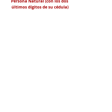
Persona Natural (con los dos 
últimos dígitos de su cédula)
¿Necesita ayuda tributaria?
En SERHOS BPO le prestamos a 
nuestros clientes personas naturales 
o jurídicas asesoría en asuntos que 
abarcan materias fiscales, tales 
como: atención de consultas 
referentes a impuesto de renta, 
impuesto ICA, impuesto IVA, 
planeación tributaria, auditoría de 
impuestos, consultoría en general 
con el fin de brindarles las 
herramientas necesarias para la 
correcta aplicación de las normas y la 