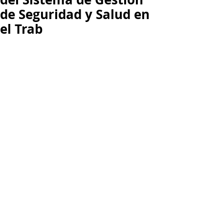
de Seguridad y Salud en
el Trab
Segun lo previsto en el Decreto 52 
de 2017, a más tardar el próximo 31 
de mayo de 2017, todas las 
empresas deberán tener 
implementado el Sistema de Gestión 