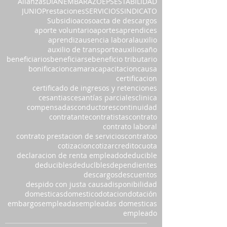
Alianzas
DIAN
EMBARAZO
EPS
ESTABILIDAD
JUNIO
Prestaciones
SERVICIOS
SINDICATO
Subsidio
acoso
acta de descargos
aporte voluntario
aportes
aprendices
aprendiz
ausencia laboral
auxilio
auxilio de transporte
auxilios
año
beneficiarios
beneficiarse
beneficio tributario
bonificacion
camara
capacitacion
causa
certificacion
certificado de ingresos y retenciones
cesantias
cesantías parciales
clinica
compensadas
conductores
continuidad
contratante
contratistas
contrato
contrato laboral
contrato prestacion de servicios
contratoo
cotizacion
cotizar
credito
cuota
declaracion de renta empleado
deducible
deducibles
deduclbles
dependientes
descargos
descuentos
despido con justa causa
disponibilidad
domesticas
domestico
dotacion
dotación
embargos
empleadas
empleadas domesticas
empleado