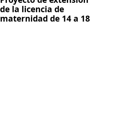
de la licencia de
maternidad de 14 a 18
Actualmente la licencia de 
maternidad es de 14 semanas y la del 
papá en ocho días hábiles. El Señor 
Presidente de la República, sancionó 