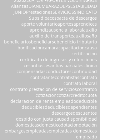
2020
220
AFC
AFP
APORTES VOLUNTARIOS
Alianzas
DIAN
EMBARAZO
EPS
ESTABILIDAD
JUNIO
Prestaciones
SERVICIOS
SINDICATO
Subsidio
acoso
acta de descargos
aporte voluntario
aportes
aprendices
aprendiz
ausencia laboral
auxilio
auxilio de transporte
auxilios
año
beneficiarios
beneficiarse
beneficio tributario
bonificacion
camara
capacitacion
causa
certificacion
certificado de ingresos y retenciones
cesantias
cesantías parciales
clinica
compensadas
conductores
continuidad
contratante
contratistas
contrato
contrato laboral
contrato prestacion de servicios
contratoo
cotizacion
cotizar
credito
cuota
declaracion de renta empleado
deducible
deducibles
deduclbles
dependientes
descargos
descuentos
despido con justa causa
disponibilidad
domesticas
domestico
dotacion
dotación
embargos
empleadas
empleadas domesticas
empleado