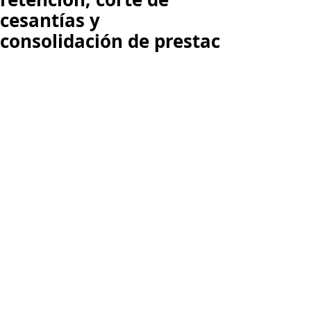
cesantías y
consolidación de prestac
Pago de la prima de servicios 
antes del 20 de diciembre: 
Esta obligación equivale a una 
quincena de salario por semestre o 
proporcional por fracción. Al 
respecto es importante tener en 
cuenta que esta prestación debe 
pagarse a todos los empleados, 