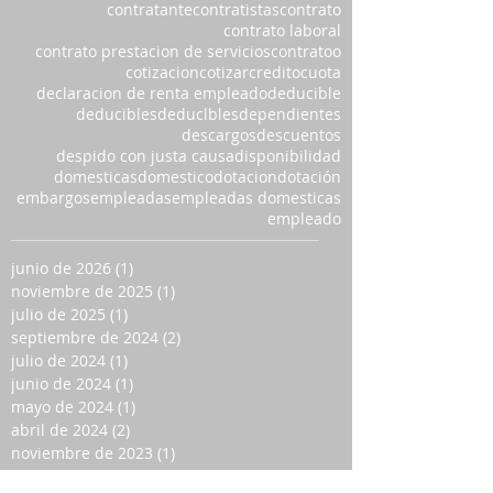
contratante
contratistas
contrato
contrato laboral
contrato prestacion de servicios
contratoo
cotizacion
cotizar
credito
cuota
declaracion de renta empleado
deducible
deducibles
deduclbles
dependientes
descargos
descuentos
despido con justa causa
disponibilidad
domesticas
domestico
dotacion
dotación
embargos
empleadas
empleadas domesticas
empleado
junio de 2026
(1)
1 entrada
noviembre de 2025
(1)
1 entrada
julio de 2025
(1)
1 entrada
septiembre de 2024
(2)
2 entradas
julio de 2024
(1)
1 entrada
junio de 2024
(1)
1 entrada
mayo de 2024
(1)
1 entrada
abril de 2024
(2)
2 entradas
noviembre de 2023
(1)
1 entrada
agosto de 2023
(1)
1 entrada