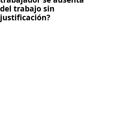
del trabajo sin
justificación?
SI, se le puede descontar el día 
dejado de laborar
 cuándo un 
trabajador deja de ir a su lugar de 
trabajo sin justificación alguna, 
además 
imponerle una multa que 
no puede ser superior a la quinta 
parte del salario de un día 
y 
descontarle el descanso dominical 
remunerado, (artículo 113 del 
Código Sustantivo del Trabajo, en 
concordancia con el artículo 173 del 
mismo Estatuto), dado que el 
empleado faltó un día al trabajo sin 
que mediara una justa causa.  
En cuánto a su 
seguridad social
, el 