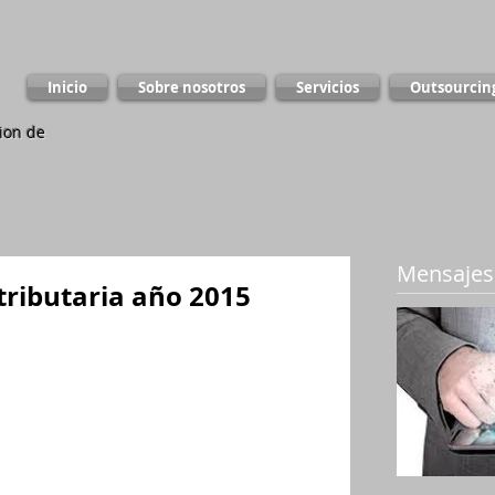
Inicio
Sobre nosotros
Servicios
Outsourcin
ion de
Mensajes
tributaria año 2015
‎retención‬ en la‪ ‎fuente‬ por nómina, 
 ‪‎tributarios‬: ‪‎aportes‬ obligatorios al 
lud ‪‎prepagada‬, por ‪dependientes‬ e 
ateria tributaria para el año 2015. 