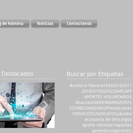
g de Nómina
Noticias
Contactenos
 Destacados
Buscar por Etiquetas
#corte
14 febrero
1943
2016
2017
2018
2019
2020
220
AFC
AFP
APORTES VOLUNTARIOS
Alianzas
DIAN
EMBARAZO
EPS
ESTABILIDAD
JUNIO
Prestaciones
SERVICIOS
SINDICATO
Subsidio
acoso
acta de descargos
aporte voluntario
aportes
aprendices
aprendiz