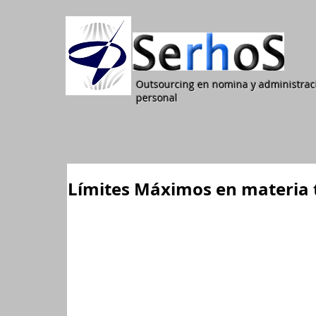
Outsourcing en nomina y administrac
personal
Límites Máximos en materia 
Para aquellos trabajadores a los que se les efectúe ‪
podrán disminuir su base de retención con‪ ‎beneficios‬
sistema de seguridad social en salud, pagos por sa
intereses de ‪‎vivienda‬ 
Conozca los ‪‎límites‬ ‪máximos‬ para las cifras en m