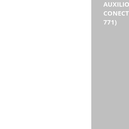
AUXILIO
CONECTI
771)
 este tipo de información para el 
ia de aplicarla de manera correcta, no 
rhos.com.co
endientes
medicina prepagad
renta exenta