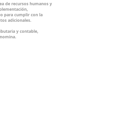
rea de recursos humanos y
mplementación,
o para cumplir con la
tos adicionales.
butaria y contable,
e nomina.
© 2015 by Serhos BPO.
om.co
Proudly created