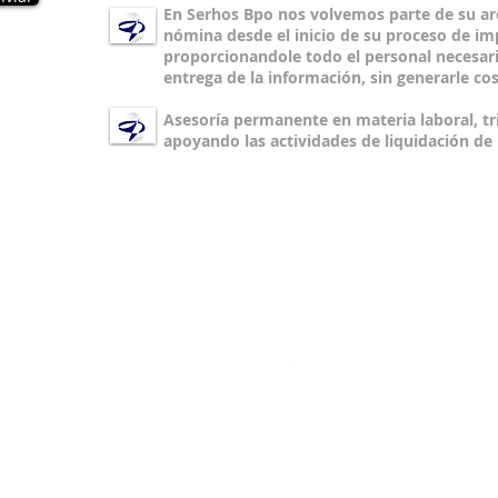
En Serhos Bpo nos volvemos parte de su a
nómina desde el inicio de su proceso de i
proporcionandole todo el personal necesari
entrega de la información, sin generarle cos
Asesoría permanente en materia laboral, tri
apoyando las actividades de liquidación d
PBX:
Ventas y Mercadeo:
(57) (1) 511 19 36
mercadeo@serhos.c
Celular (57) (1)311 854 0274
Web:
www.serhos.com.co