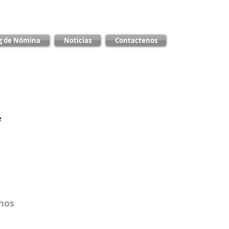
g de Nómina
Noticias
Contactenos
e
anos